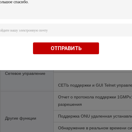
Открытие поддержки автоматическое 
(работа в реальном режиме времени
Поддержка IEEE802.3, IEEE802.3u, IE
Поддержка IEEE802.1Q VLAN, IEEE802
Поддержанные
Поддержка IEEE 802.1P QoS, регулир
ОТПРАВИТЬ
протоколы
Хобот поддержки IEEE802.3ad, IEEE
Управление GUI поддержки основан
Сетевое управление
СЕТЬ поддержки и GUI Telnet управл
Отчет о протокола поддержки 1GMPv
разрешения
Поддержка ONU удаленная устанавли
Другие функции
Обнаружение в реальном времени си