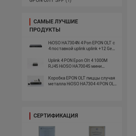
GPON ОЛТ ​​SFP
(1)
САМЫЕ ЛУЧШИЕ
ПРОДУКТЫ
HiOSO HA7304N 4 Pon EPON OLT с
4 поставкой uplink uplink +12 Ge
SFP Rj45 другой SNMP CLI СЕТИ
поддержки БРЕМЕНИ
Uplink 4 PON Epon Olt 4 1000M
RJ45 HiOSO HA7004S мини
переносит 4 SFP DC12V OLT
совместимое с другим бременем
Коробка EPON OLT пиццы случая
Onts брендов
металла HiOSO HA7304 4 PON OLT
AC100-240V совместимая с
БРЕМЕНЕМ HW ZTE
СЕРТИФИКАЦИЯ