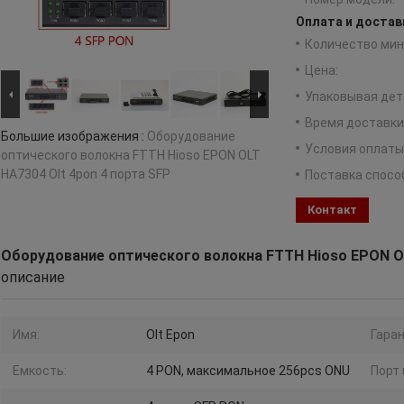
Оплата и достав
Количество мин 
Цена:
Упаковывая дет
Время доставки
Большие изображения :
Оборудование
Условия оплаты
оптического волокна FTTH Hioso EPON OLT
HA7304 Olt 4pon 4 порта SFP
Поставка спосо
Контакт
Оборудование оптического волокна FTTH Hioso EPON OL
описание
Имя:
Olt Epon
Гаран
Емкость:
4 PON, максимальное 256pcs ONU
Порт 