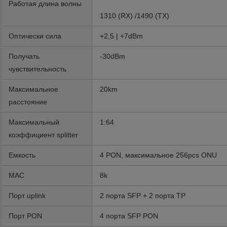
Работая длина волны
1310 (RX) /1490 (TX)
Оптически сила
+2,5 | +7dBm
Получать
-30dBm
чувствительность
Максимальное
20km
расстояние
Максимальный
1:64
коэффициент splitter
Емкость
4 PON, максимальное 256pcs ONU
MAC
8k
Порт uplink
2 порта SFP + 2 порта TP
Порт PON
4 порта SFP PON