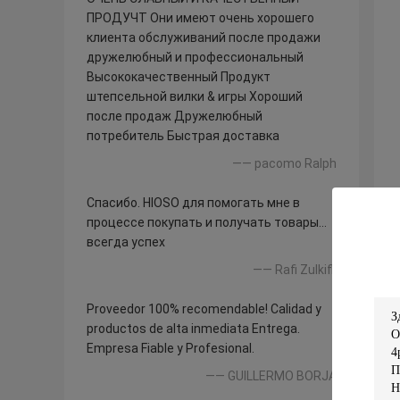
ПРОДУЧТ Они имеют очень хорошего
клиента обслуживаний после продажи
дружелюбный и профессиональный
Высококачественный Продукт
штепсельной вилки & игры Хороший
после продаж Дружелюбный
потребитель Быстрая доставка
—— pacomo Ralph
Спасибо. HIOSO для помогать мне в
процессе покупать и получать товары…
всегда успех
—— Rafi Zulkifli
Proveedor 100% recomendable! Calidad y
productos de alta inmediata Entrega.
Empresa Fiable y Profesional.
—— GUILLERMO BORJA