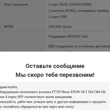
Порт контроля
1 порт RJ45 10/100/1000M
1 консоль (RJ45), отлаживать прибор
1 порт USB
MTBF
100 000 часов
Поддержка IEEE802.3ah
DBA поддержки со степенью детализ
регулируемой
Черты EPON
Поддержка 1Gbps вверх по ширине по
Оставьте сообщение
нисходящего канала симметричной
Мы скоро тебе перезвоним!
Шифрование поддержки AES-128 к ка
идентификатору связи
Функция поддержки сильная OAM, упр
обслуживание и подъем