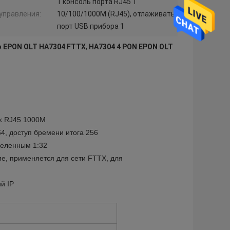
1 консоль порта RJ45 1
управления:
10/100/1000M (RJ45), отлаживать
порт USB прибора 1
o EPON OLT HA7304 FTTX
,
HA7304 4 PON EPON OLT
nk RJ45 1000M
4, доступ бремени итога 256
деленным 1:32
ие, применяется для сети FTTX, для
й IP