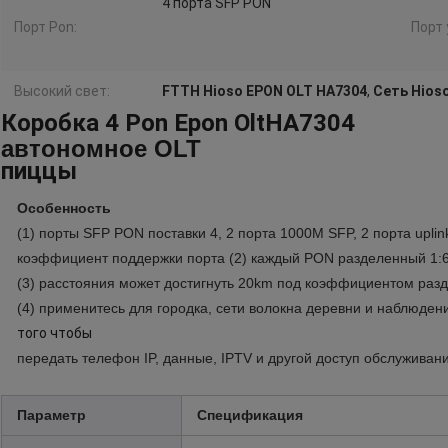
4 порта SFP PON
Порт Pon:
Порт 
Высокий свет:
FTTH Hioso EPON OLT HA7304
,
Сеть Hios
Коробка 4 Pon Epon OltHA7304
автономное OLT
пиццы
Особенность
(1)
порты SFP PON поставки 4, 2 порта 1000M SFP, 2 порта upli
коэффициент поддержки порта
(2)
каждый PON разделенный 1:6
(3)
расстояния может достигнуть 20km под коэффициентом раз
(4)
применитесь для городка, сети волокна деревни и наблюден
того чтобы
передать телефон IP, данные,
IPTV и другой доступ обслуживани
Параметр
Спецификация