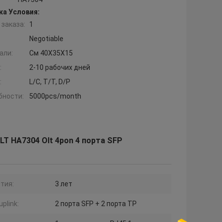
ка Условия:
заказа:
1
Negotiable
али:
См 40X35X15
:
2-10 рабочих дней
:
L/C, T/T, D/P
бности:
5000pcs/month
T HA7304 Olt 4pon 4 порта SFP
тия:
3 лет
uplink:
2 порта SFP + 2 порта TP