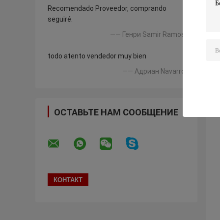
Recomendado Proveedor, comprando
seguiré.
—— Генри Samir Ramos
todo atento vendedor muy bien
—— Адриан Navarro
ОСТАВЬТЕ НАМ СООБЩЕНИЕ