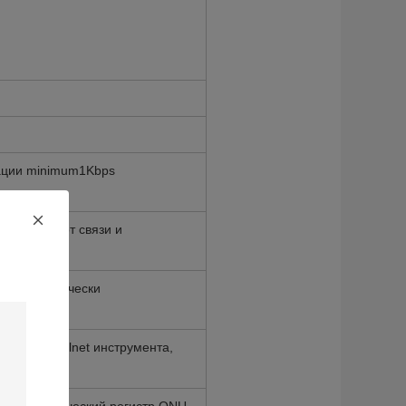
ации minimum1Kbps
лосы частот связи и
ждому логически
авление telnet инструмента,