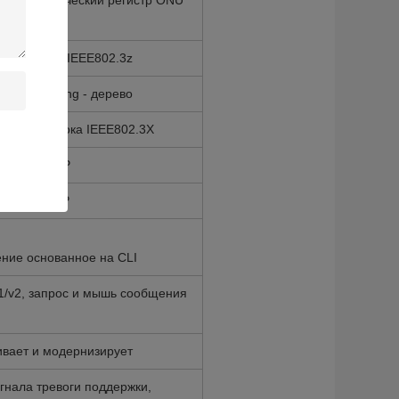
и автоматический регистр ONU
)
EE802.3ab, IEEE802.3z
.1d spanning - дерево
ование потока IEEE802.3X
802.1W RSTP
ное на SNMP
ение основанное на CLI
1/v2, запрос и мышь сообщения
вает и модернизирует
гнала тревоги поддержки,