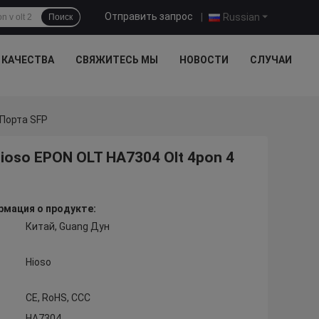
Отправить запрос
|
Russian
Поиск
 КАЧЕСТВА
СВЯЖИТЕСЬ МЫ
НОВОСТИ
СЛУЧАИ
 Порта SFP
oso EPON OLT HA7304 Olt 4pon 4
мация о продукте:
Китай, Guang Дун
Hioso
CE, RoHS, CCC
HA7304